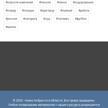
#новости компаний
#пенсия
#пинск
#подорожание
#пожар
#польша
#приговор
#пьяный
#работа
#россия
#сигарета
#суд
#топливо
#футбол
#школа
© 2026 - Новости Бреста и области. Все права защищены.
Любое копирование материалов с нашего ресурса разрешается