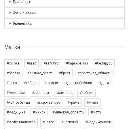
Транспорт
Фото и видео
Экономика
Метки
#tochka
#авто
#автобус
#барановичи
#беларусь
#берёза
#бизнес_брест
#брест
#брестская_область
#вело
#гибель
#гродно
#дальнобойщик
#дети
#животное
#зарплата
#каменец
#кобрин
#контрабанда
#коронавирус
#кража
#литва
#медицина
#минск
#минская_область
#мото
#мошенничество
#налог
#наркотик
#недвижимость