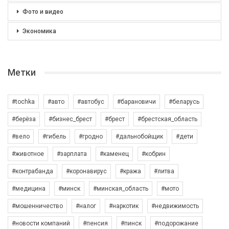
Фото и видео
Экономика
Метки
#tochka
#авто
#автобус
#барановичи
#беларусь
#берёза
#бизнес_брест
#брест
#брестская_область
#вело
#гибель
#гродно
#дальнобойщик
#дети
#животное
#зарплата
#каменец
#кобрин
#контрабанда
#коронавирус
#кража
#литва
#медицина
#минск
#минская_область
#мото
#мошенничество
#налог
#наркотик
#недвижимость
#новости компаний
#пенсия
#пинск
#подорожание