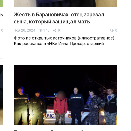
ть
Жесть в Барановичах: отец зарезал
л
сына, который защищал мать
0
Ноя 20, 2024
146
0
0
Фото из открытых источников (иллюстративное)
Как рассказала «НК» Инна Прохор, старший…