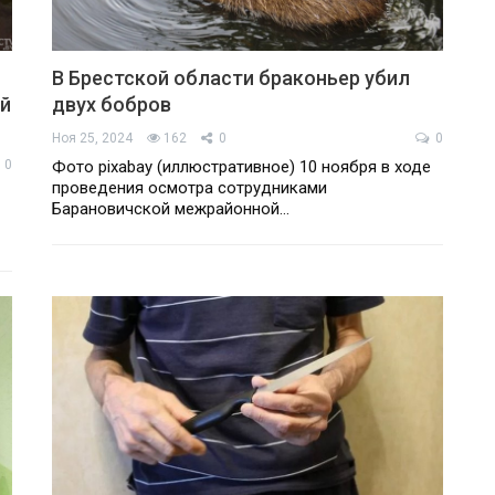
В Брестской области браконьер убил
ой
двух бобров
Ноя 25, 2024
162
0
0
0
Фото pixabay (иллюстративное) 10 ноября в ходе
проведения осмотра сотрудниками
Барановичской межрайонной…