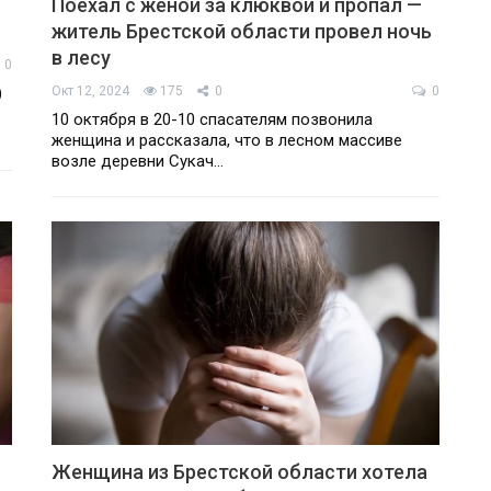
Поехал с женой за клюквой и пропал —
житель Брестской области провел ночь
в лесу
0
)
Окт 12, 2024
175
0
0
10 октября в 20-10 спасателям позвонила
женщина и рассказала, что в лесном массиве
возле деревни Сукач…
Женщина из Брестской области хотела