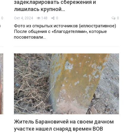
задекларировать сбережения и
лишилась крупной…
0
Окт 4, 2024
148
0
0
)
Фото из открытых источников (иллюстративное)
После общения с «благодетелями», которые
посоветовали…
Житель Барановичей на своем дачном
участке нашел снаряд времен ВОВ