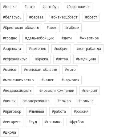
#tochka
#авто
#автобус
#барановичи
#беларусь
#берёза
#бизнес_брест
#брест
#брестская_область
#вело
#гибель
#гродно
#дальнобойщик
#дети
#животное
#зарплата
#каменец
#кобрин
#контрабанда
#коронавирус
#кража
#литва
#медицина
#минск
#минская_область
#мото
#мошенничество
#налог
#наркотик
#недвижимость
#новости компаний
#пенсия
#пинск
#подорожание
#пожар
#польша
#приговор
#пьяный
#работа
#россия
#сигарета
#суд
#топливо
#футбол
#школа