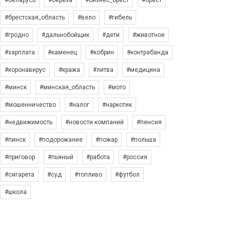
#беларусь
#берёза
#бизнес_брест
#брест
#брестская_область
#вело
#гибель
#гродно
#дальнобойщик
#дети
#животное
#зарплата
#каменец
#кобрин
#контрабанда
#коронавирус
#кража
#литва
#медицина
#минск
#минская_область
#мото
#мошенничество
#налог
#наркотик
#недвижимость
#новости компаний
#пенсия
#пинск
#подорожание
#пожар
#польша
#приговор
#пьяный
#работа
#россия
#сигарета
#суд
#топливо
#футбол
#школа