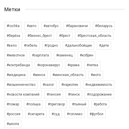
Метки
#tochka
#авто
#автобус
#барановичи
#беларусь
#берёза
#бизнес_брест
#брест
#брестская_область
#вело
#гибель
#гродно
#дальнобойщик
#дети
#животное
#зарплата
#каменец
#кобрин
#контрабанда
#коронавирус
#кража
#литва
#медицина
#минск
#минская_область
#мото
#мошенничество
#налог
#наркотик
#недвижимость
#новости компаний
#пенсия
#пинск
#подорожание
#пожар
#польша
#приговор
#пьяный
#работа
#россия
#сигарета
#суд
#топливо
#футбол
#школа