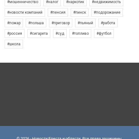
#мошенничество
#налог
#наркотик
#недвижимость
#новости компаний
#пенсия
#пинск
#подорожание
#пожар
#польша
#приговор
#пьяный
#работа
#россия
#сигарета
#суд
#топливо
#футбол
#школа
© 2026 - Новости Бреста и области. Все права защищены.