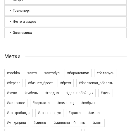
Транспорт
Фото и видео
Экономика
Метки
#tochka
#авто
#автобус
#барановичи
#беларусь
#берёза
#бизнес_брест
#брест
#брестская_область
#вело
#гибель
#гродно
#дальнобойщик
#дети
#животное
#зарплата
#каменец
#кобрин
#контрабанда
#коронавирус
#кража
#литва
#медицина
#минск
#минская_область
#мото