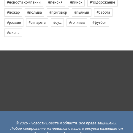
#новости компаний
#пенсия
#пинск
#подорожание
#пожар
#польша
#приговор
#пьяный
#работа
#россия
#сигарета
#суд
#топливо
#футбол
#школа
© 2026 - Новости Бреста и области. Все права защищены.
Любое копирование материалов с нашего ресурса разрешается