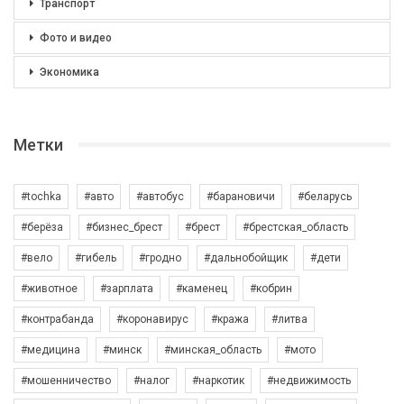
Транспорт
Фото и видео
Экономика
Метки
#tochka
#авто
#автобус
#барановичи
#беларусь
#берёза
#бизнес_брест
#брест
#брестская_область
#вело
#гибель
#гродно
#дальнобойщик
#дети
#животное
#зарплата
#каменец
#кобрин
#контрабанда
#коронавирус
#кража
#литва
#медицина
#минск
#минская_область
#мото
#мошенничество
#налог
#наркотик
#недвижимость