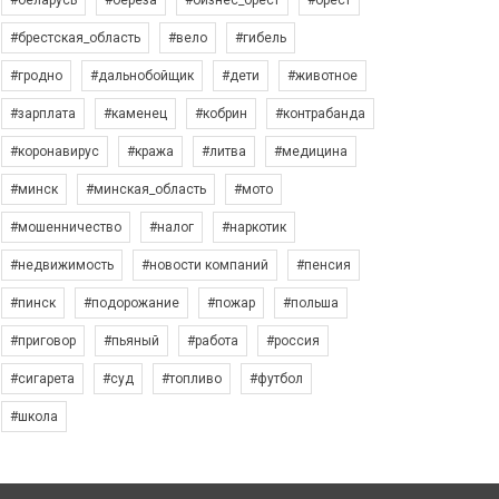
#беларусь
#берёза
#бизнес_брест
#брест
#брестская_область
#вело
#гибель
#гродно
#дальнобойщик
#дети
#животное
#зарплата
#каменец
#кобрин
#контрабанда
#коронавирус
#кража
#литва
#медицина
#минск
#минская_область
#мото
#мошенничество
#налог
#наркотик
#недвижимость
#новости компаний
#пенсия
#пинск
#подорожание
#пожар
#польша
#приговор
#пьяный
#работа
#россия
#сигарета
#суд
#топливо
#футбол
#школа