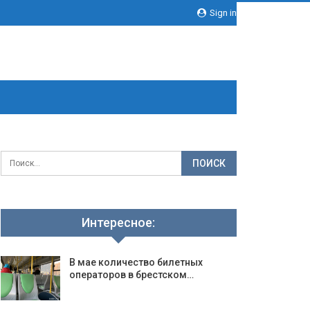
Sign in
Интересное:
В мае количество билетных
операторов в брестском…