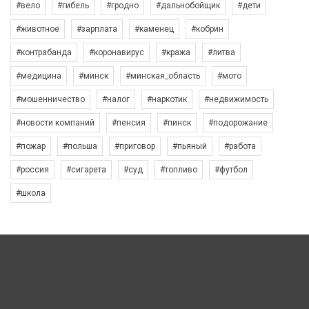
#вело
#гибель
#гродно
#дальнобойщик
#дети
#животное
#зарплата
#каменец
#кобрин
#контрабанда
#коронавирус
#кража
#литва
#медицина
#минск
#минская_область
#мото
#мошенничество
#налог
#наркотик
#недвижимость
#новости компаний
#пенсия
#пинск
#подорожание
#пожар
#польша
#приговор
#пьяный
#работа
#россия
#сигарета
#суд
#топливо
#футбол
#школа