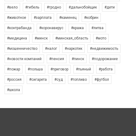
#вело
#гибель
#гродно
#дальнобойщик
#дети
#животное
#зарплата
#каменец
#кобрин
#контрабанда
#коронавирус
#кража
#литва
#медицина
#минск
#минская_область
#мото
#мошенничество
#налог
#наркотик
#недвижимость
#новости компаний
#пенсия
#пинск
#подорожание
#пожар
#польша
#приговор
#пьяный
#работа
#россия
#сигарета
#суд
#топливо
#футбол
#школа