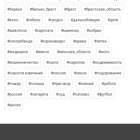
#берёза
#бизнес_брест
#брест
#брестская_область
#вело
#гибель
#гродно
#дальнобойщик
#дети
#животное
#зарплата
#каменец
#кобрин
#контрабанда
#коронавирус
#кража
#литва
#медицина
#минск
#минская_область
#мото
#мошенничество
#налог
#наркотик
#недвижимость
#новости компаний
#пенсия
#пинск
#подорожание
#пожар
#польша
#приговор
#пьяный
#работа
#россия
#сигарета
#суд
#топливо
#футбол
#школа