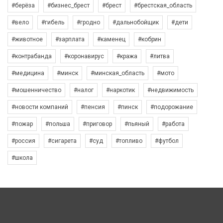
#берёза
#бизнес_брест
#брест
#брестская_область
#вело
#гибель
#гродно
#дальнобойщик
#дети
#животное
#зарплата
#каменец
#кобрин
#контрабанда
#коронавирус
#кража
#литва
#медицина
#минск
#минская_область
#мото
#мошенничество
#налог
#наркотик
#недвижимость
#новости компаний
#пенсия
#пинск
#подорожание
#пожар
#польша
#приговор
#пьяный
#работа
#россия
#сигарета
#суд
#топливо
#футбол
#школа