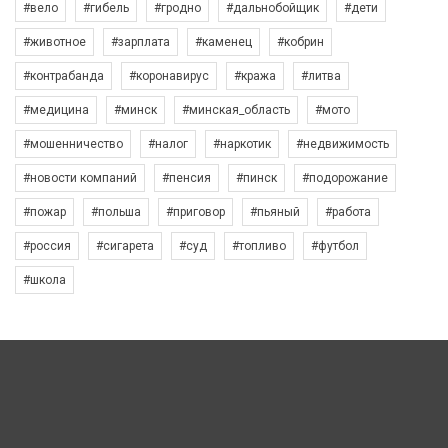
#вело
#гибель
#гродно
#дальнобойщик
#дети
#животное
#зарплата
#каменец
#кобрин
#контрабанда
#коронавирус
#кража
#литва
#медицина
#минск
#минская_область
#мото
#мошенничество
#налог
#наркотик
#недвижимость
#новости компаний
#пенсия
#пинск
#подорожание
#пожар
#польша
#приговор
#пьяный
#работа
#россия
#сигарета
#суд
#топливо
#футбол
#школа