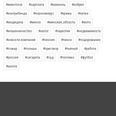
#животное
#зарплата
#каменец
#кобрин
#контрабанда
#коронавирус
#кража
#литва
#медицина
#минск
#минская_область
#мото
#мошенничество
#налог
#наркотик
#недвижимость
#новости компаний
#пенсия
#пинск
#подорожание
#пожар
#польша
#приговор
#пьяный
#работа
#россия
#сигарета
#суд
#топливо
#футбол
#школа