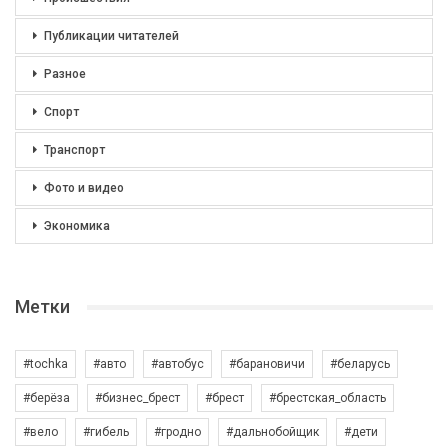
Публикации читателей
Разное
Спорт
Транспорт
Фото и видео
Экономика
Метки
#tochka
#авто
#автобус
#барановичи
#беларусь
#берёза
#бизнес_брест
#брест
#брестская_область
#вело
#гибель
#гродно
#дальнобойщик
#дети