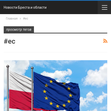
Новости Бреста и области
Главная
#ес
просмотр тегов
#ес