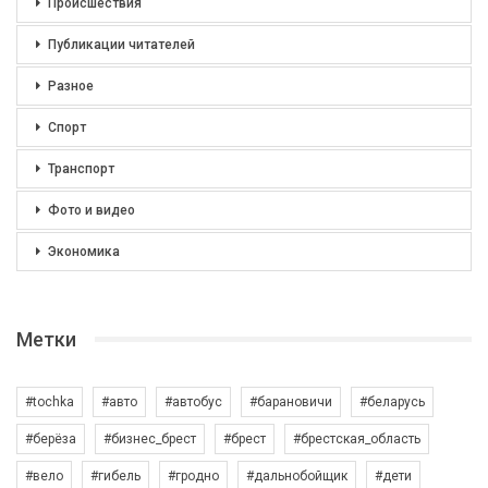
Происшествия
Публикации читателей
Разное
Спорт
Транспорт
Фото и видео
Экономика
Метки
#tochka
#авто
#автобус
#барановичи
#беларусь
#берёза
#бизнес_брест
#брест
#брестская_область
#вело
#гибель
#гродно
#дальнобойщик
#дети