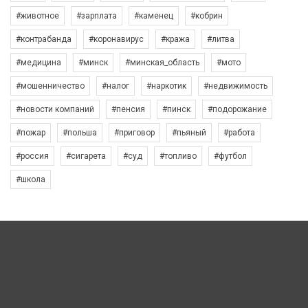
#животное
#зарплата
#каменец
#кобрин
#контрабанда
#коронавирус
#кража
#литва
#медицина
#минск
#минская_область
#мото
#мошенничество
#налог
#наркотик
#недвижимость
#новости компаний
#пенсия
#пинск
#подорожание
#пожар
#польша
#приговор
#пьяный
#работа
#россия
#сигарета
#суд
#топливо
#футбол
#школа