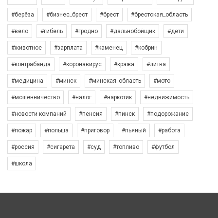
#берёза
#бизнес_брест
#брест
#брестская_область
#вело
#гибель
#гродно
#дальнобойщик
#дети
#животное
#зарплата
#каменец
#кобрин
#контрабанда
#коронавирус
#кража
#литва
#медицина
#минск
#минская_область
#мото
#мошенничество
#налог
#наркотик
#недвижимость
#новости компаний
#пенсия
#пинск
#подорожание
#пожар
#польша
#приговор
#пьяный
#работа
#россия
#сигарета
#суд
#топливо
#футбол
#школа