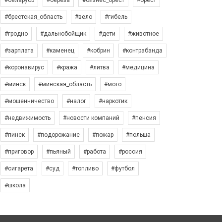
#беларусь
#берёза
#бизнес_брест
#брест
#брестская_область
#вело
#гибель
#гродно
#дальнобойщик
#дети
#животное
#зарплата
#каменец
#кобрин
#контрабанда
#коронавирус
#кража
#литва
#медицина
#минск
#минская_область
#мото
#мошенничество
#налог
#наркотик
#недвижимость
#новости компаний
#пенсия
#пинск
#подорожание
#пожар
#польша
#приговор
#пьяный
#работа
#россия
#сигарета
#суд
#топливо
#футбол
#школа