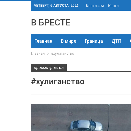
ЧЕТВЕРГ, 6 АВГУСТА, 2026
Контакты
Карта
В БРЕСТЕ
Главная
В мире
Граница
ДТП
Главная
#хулиганство
просмотр тегов
#хулиганство