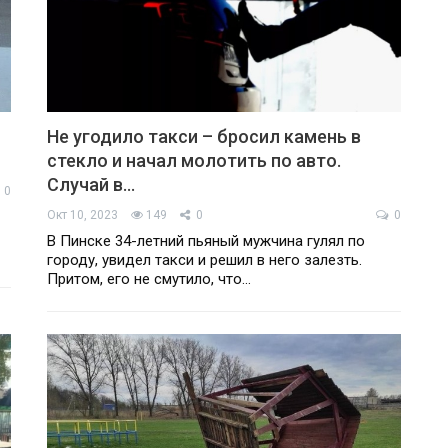
Не угодило такси – бросил камень в
стекло и начал молотить по авто.
Случай в…
0
Окт 10, 2023
149
0
0
В Пинске 34-летний пьяный мужчина гулял по
городу, увидел такси и решил в него залезть.
Притом, его не смутило, что…