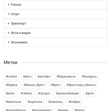
Разное
Спорт
Транспорт
Фото и видео
Экономика
Метки
#tochka
#авто
#автобус
#барановичи
#беларусь
#берёза
#бизнес_брест
#брест
#брестская_область
#вело
#гибель
#гродно
#дальнобойщик
#дети
#животное
#зарплата
#каменец
#кобрин
#контрабанда
#коронавирус
#кража
#литва