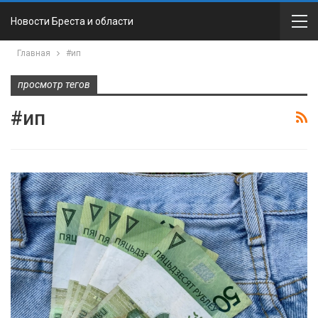
Новости Бреста и области
Главная
#ип
просмотр тегов
#ип