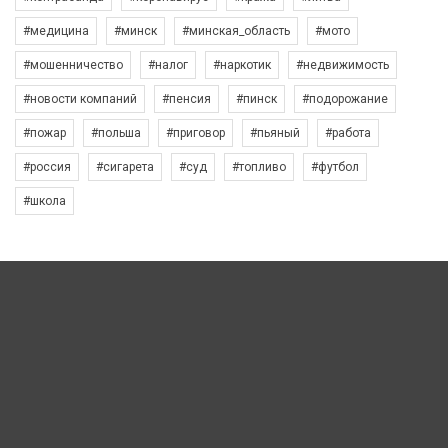
#медицина
#минск
#минская_область
#мото
#мошенничество
#налог
#наркотик
#недвижимость
#новости компаний
#пенсия
#пинск
#подорожание
#пожар
#польша
#приговор
#пьяный
#работа
#россия
#сигарета
#суд
#топливо
#футбол
#школа