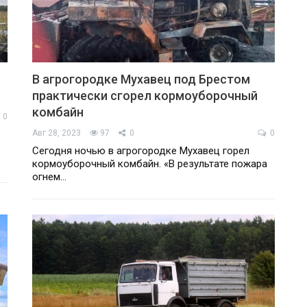
В агрогородке Мухавец под Брестом
практически сгорел кормоуборочный
комбайн
0
Авг 28, 2023
97
0
0
Сегодня ночью в агрогородке Мухавец горел
кормоуборочный комбайн. «В результате пожара
огнем…