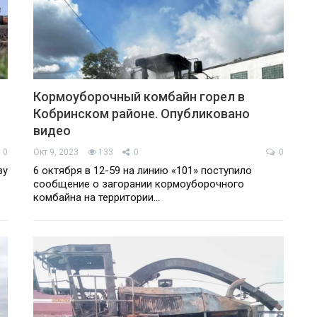
Кормоуборочный комбайн горел в
Кобринском районе. Опубликовано
видео
0
Окт 9, 2023
133
0
0
ву
6 октября в 12-59 на линию «101» поступило
сообщение о загорании кормоуборочного
комбайна на территории…