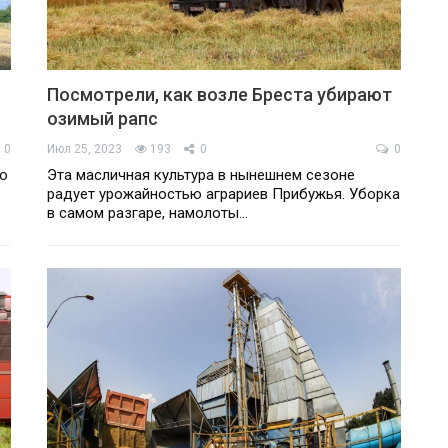
Посмотрели, как возле Бреста убирают
озимый рапс
0
Июл 25, 2023
193
0
0
ло
Эта масличная культура в нынешнем сезоне
радует урожайностью аграриев Прибужья. Уборка
в самом разгаре, намолоты…