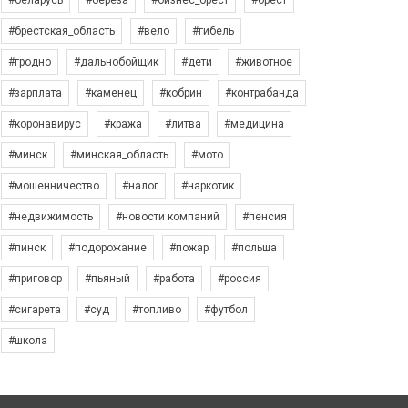
#беларусь
#берёза
#бизнес_брест
#брест
#брестская_область
#вело
#гибель
#гродно
#дальнобойщик
#дети
#животное
#зарплата
#каменец
#кобрин
#контрабанда
#коронавирус
#кража
#литва
#медицина
#минск
#минская_область
#мото
#мошенничество
#налог
#наркотик
#недвижимость
#новости компаний
#пенсия
#пинск
#подорожание
#пожар
#польша
#приговор
#пьяный
#работа
#россия
#сигарета
#суд
#топливо
#футбол
#школа