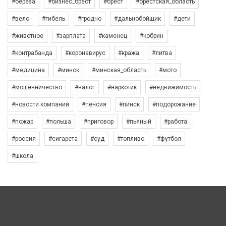
#берёза
#бизнес_брест
#брест
#брестская_область
#вело
#гибель
#гродно
#дальнобойщик
#дети
#животное
#зарплата
#каменец
#кобрин
#контрабанда
#коронавирус
#кража
#литва
#медицина
#минск
#минская_область
#мото
#мошенничество
#налог
#наркотик
#недвижимость
#новости компаний
#пенсия
#пинск
#подорожание
#пожар
#польша
#приговор
#пьяный
#работа
#россия
#сигарета
#суд
#топливо
#футбол
#школа