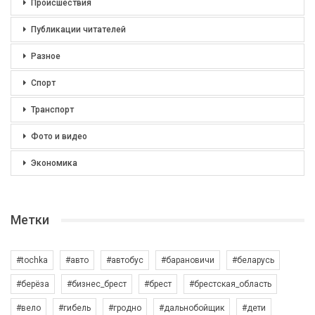
Происшествия
Публикации читателей
Разное
Спорт
Транспорт
Фото и видео
Экономика
Метки
#tochka
#авто
#автобус
#барановичи
#беларусь
#берёза
#бизнес_брест
#брест
#брестская_область
#вело
#гибель
#гродно
#дальнобойщик
#дети