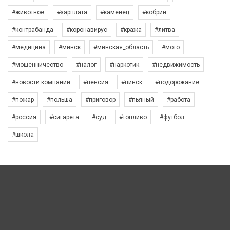
#животное
#зарплата
#каменец
#кобрин
#контрабанда
#коронавирус
#кража
#литва
#медицина
#минск
#минская_область
#мото
#мошенничество
#налог
#наркотик
#недвижимость
#новости компаний
#пенсия
#пинск
#подорожание
#пожар
#польша
#приговор
#пьяный
#работа
#россия
#сигарета
#суд
#топливо
#футбол
#школа