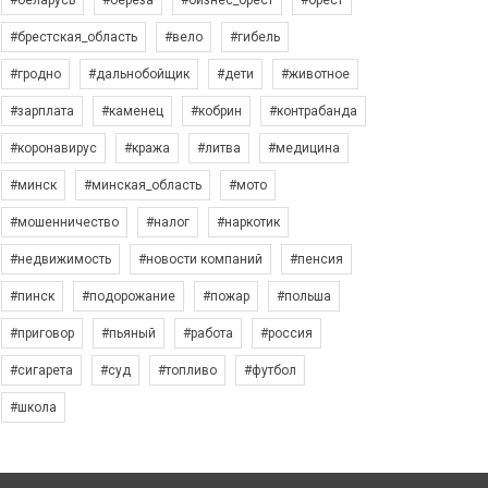
#беларусь
#берёза
#бизнес_брест
#брест
#брестская_область
#вело
#гибель
#гродно
#дальнобойщик
#дети
#животное
#зарплата
#каменец
#кобрин
#контрабанда
#коронавирус
#кража
#литва
#медицина
#минск
#минская_область
#мото
#мошенничество
#налог
#наркотик
#недвижимость
#новости компаний
#пенсия
#пинск
#подорожание
#пожар
#польша
#приговор
#пьяный
#работа
#россия
#сигарета
#суд
#топливо
#футбол
#школа