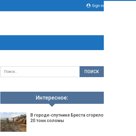
Sign in
Интересное:
В городе-спутнике Бреста сгорело
20 тонн соломы