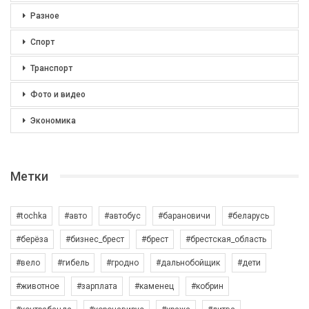
Разное
Спорт
Транспорт
Фото и видео
Экономика
Метки
#tochka
#авто
#автобус
#барановичи
#беларусь
#берёза
#бизнес_брест
#брест
#брестская_область
#вело
#гибель
#гродно
#дальнобойщик
#дети
#животное
#зарплата
#каменец
#кобрин