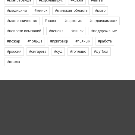
#контрабанда
#коронавирус
#кража
#литва
#медицина
#минск
#минская_область
#мото
#мошенничество
#налог
#наркотик
#недвижимость
#новости компаний
#пенсия
#пинск
#подорожание
#пожар
#польша
#приговор
#пьяный
#работа
#россия
#сигарета
#суд
#топливо
#футбол
#школа