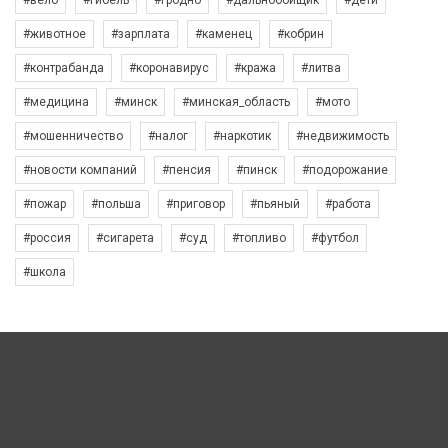
#вело
#гибель
#гродно
#дальнобойщик
#дети
#животное
#зарплата
#каменец
#кобрин
#контрабанда
#коронавирус
#кража
#литва
#медицина
#минск
#минская_область
#мото
#мошенничество
#налог
#наркотик
#недвижимость
#новости компаний
#пенсия
#пинск
#подорожание
#пожар
#польша
#приговор
#пьяный
#работа
#россия
#сигарета
#суд
#топливо
#футбол
#школа