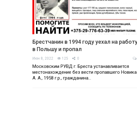
Брестчанин в 1994 году уехал на работ
в Польшу и пропал
Июн 8, 2022
125
0
Московским РУВД г. Бреста устанавливается
местонахождение без вести пропавшего Новика
А. А., 1958 г.р., гражданина…