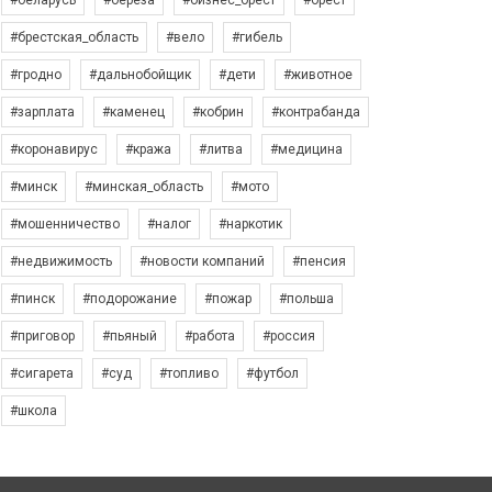
#беларусь
#берёза
#бизнес_брест
#брест
#брестская_область
#вело
#гибель
#гродно
#дальнобойщик
#дети
#животное
#зарплата
#каменец
#кобрин
#контрабанда
#коронавирус
#кража
#литва
#медицина
#минск
#минская_область
#мото
#мошенничество
#налог
#наркотик
#недвижимость
#новости компаний
#пенсия
#пинск
#подорожание
#пожар
#польша
#приговор
#пьяный
#работа
#россия
#сигарета
#суд
#топливо
#футбол
#школа