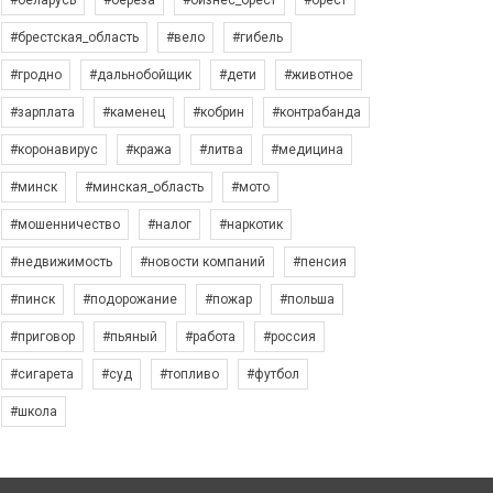
#беларусь
#берёза
#бизнес_брест
#брест
#брестская_область
#вело
#гибель
#гродно
#дальнобойщик
#дети
#животное
#зарплата
#каменец
#кобрин
#контрабанда
#коронавирус
#кража
#литва
#медицина
#минск
#минская_область
#мото
#мошенничество
#налог
#наркотик
#недвижимость
#новости компаний
#пенсия
#пинск
#подорожание
#пожар
#польша
#приговор
#пьяный
#работа
#россия
#сигарета
#суд
#топливо
#футбол
#школа