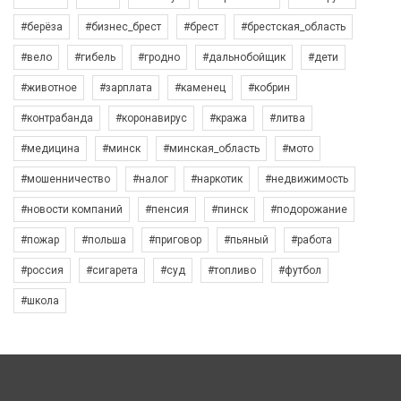
#берёза
#бизнес_брест
#брест
#брестская_область
#вело
#гибель
#гродно
#дальнобойщик
#дети
#животное
#зарплата
#каменец
#кобрин
#контрабанда
#коронавирус
#кража
#литва
#медицина
#минск
#минская_область
#мото
#мошенничество
#налог
#наркотик
#недвижимость
#новости компаний
#пенсия
#пинск
#подорожание
#пожар
#польша
#приговор
#пьяный
#работа
#россия
#сигарета
#суд
#топливо
#футбол
#школа