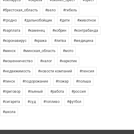
#беларусь
#берёза
#бизнес_брест
#брест
#брестская_область
#вело
#гибель
#гродно
#дальнобойщик
#дети
#животное
#зарплата
#каменец
#кобрин
#контрабанда
#коронавирус
#кража
#литва
#медицина
#минск
#минская_область
#мото
#мошенничество
#налог
#наркотик
#недвижимость
#новости компаний
#пенсия
#пинск
#подорожание
#пожар
#польша
#приговор
#пьяный
#работа
#россия
#сигарета
#суд
#топливо
#футбол
#школа