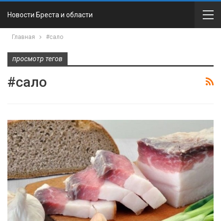
Новости Бреста и области
Главная
#сало
просмотр тегов
#сало