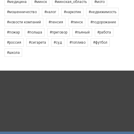
#медицина
#минск
#минская_область
#мото
#мошенничество
#налог
#наркотик
#недвижимость
#новости компаний
#пенсия
#пинск
#подорожание
#пожар
#польша
#приговор
#пьяный
#работа
#россия
#сигарета
#суд
#топливо
#футбол
#школа