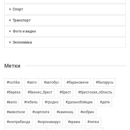
Спорт
Транспорт
Фото и видео
Экономика
Метки
#tochka
#авто
#автобус
#барановичи
#беларусь
#берёза
#бизнес_брест
#брест
#брестская_область
#вело
#гибель
#гродно
#дальнобойщик
#дети
#животное
#зарплата
#каменец
#кобрин
#контрабанда
#коронавирус
#кража
#литва