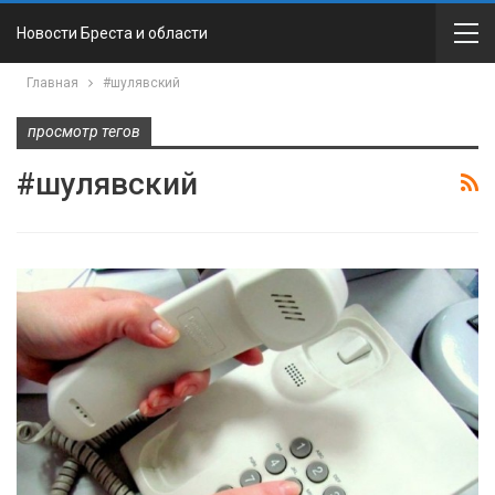
Новости Бреста и области
Главная
#шулявский
просмотр тегов
#шулявский