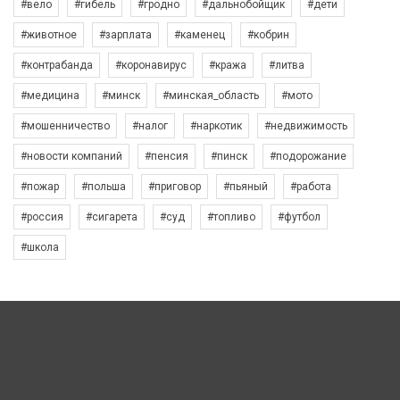
#вело
#гибель
#гродно
#дальнобойщик
#дети
#животное
#зарплата
#каменец
#кобрин
#контрабанда
#коронавирус
#кража
#литва
#медицина
#минск
#минская_область
#мото
#мошенничество
#налог
#наркотик
#недвижимость
#новости компаний
#пенсия
#пинск
#подорожание
#пожар
#польша
#приговор
#пьяный
#работа
#россия
#сигарета
#суд
#топливо
#футбол
#школа