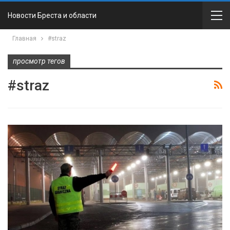
Новости Бреста и области
Главная
#straz
просмотр тегов
#straz