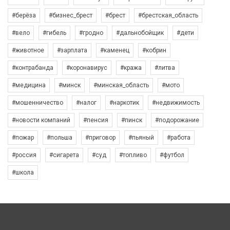
#берёза
#бизнес_брест
#брест
#брестская_область
#вело
#гибель
#гродно
#дальнобойщик
#дети
#животное
#зарплата
#каменец
#кобрин
#контрабанда
#коронавирус
#кража
#литва
#медицина
#минск
#минская_область
#мото
#мошенничество
#налог
#наркотик
#недвижимость
#новости компаний
#пенсия
#пинск
#подорожание
#пожар
#польша
#приговор
#пьяный
#работа
#россия
#сигарета
#суд
#топливо
#футбол
#школа