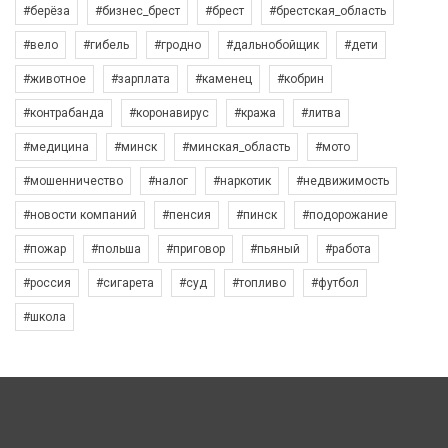
#берёза
#бизнес_брест
#брест
#брестская_область
#вело
#гибель
#гродно
#дальнобойщик
#дети
#животное
#зарплата
#каменец
#кобрин
#контрабанда
#коронавирус
#кража
#литва
#медицина
#минск
#минская_область
#мото
#мошенничество
#налог
#наркотик
#недвижимость
#новости компаний
#пенсия
#пинск
#подорожание
#пожар
#польша
#приговор
#пьяный
#работа
#россия
#сигарета
#суд
#топливо
#футбол
#школа