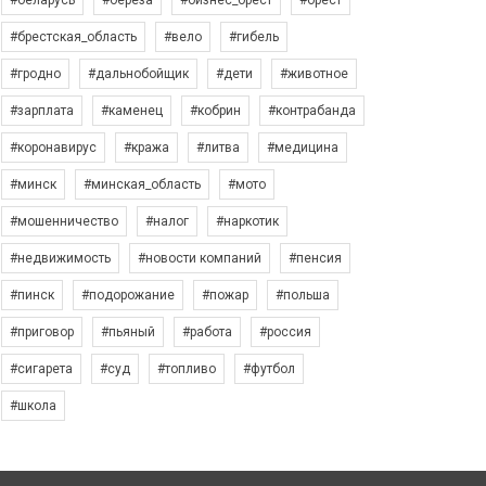
#беларусь
#берёза
#бизнес_брест
#брест
#брестская_область
#вело
#гибель
#гродно
#дальнобойщик
#дети
#животное
#зарплата
#каменец
#кобрин
#контрабанда
#коронавирус
#кража
#литва
#медицина
#минск
#минская_область
#мото
#мошенничество
#налог
#наркотик
#недвижимость
#новости компаний
#пенсия
#пинск
#подорожание
#пожар
#польша
#приговор
#пьяный
#работа
#россия
#сигарета
#суд
#топливо
#футбол
#школа