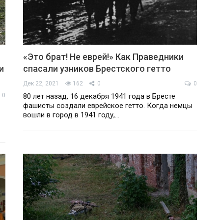
«Это брат! Не еврей!» Как Праведники
и
спасали узников Брестского гетто
Дек 22, 2021
162
0
0
0
80 лет назад, 16 декабря 1941 года в Бресте
фашисты создали еврейское гетто. Когда немцы
вошли в город в 1941 году,…