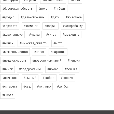
#беларусь
#берёза
#бизнес_брест
#брест
#брестская_область
#вело
#гибель
#гродно
#дальнобойщик
#дети
#животное
#зарплата
#каменец
#кобрин
#контрабанда
#коронавирус
#кража
#литва
#медицина
#минск
#минская_область
#мото
#мошенничество
#налог
#наркотик
#недвижимость
#новости компаний
#пенсия
#пинск
#подорожание
#пожар
#польша
#приговор
#пьяный
#работа
#россия
#сигарета
#суд
#топливо
#футбол
#школа