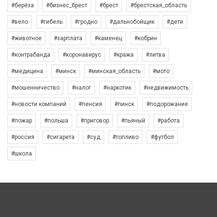
#берёза
#бизнес_брест
#брест
#брестская_область
#вело
#гибель
#гродно
#дальнобойщик
#дети
#животное
#зарплата
#каменец
#кобрин
#контрабанда
#коронавирус
#кража
#литва
#медицина
#минск
#минская_область
#мото
#мошенничество
#налог
#наркотик
#недвижимость
#новости компаний
#пенсия
#пинск
#подорожание
#пожар
#польша
#приговор
#пьяный
#работа
#россия
#сигарета
#суд
#топливо
#футбол
#школа