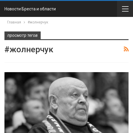
Новости Бреста и области
Главная
#жолнерчук
просмотр тегов
#жолнерчук