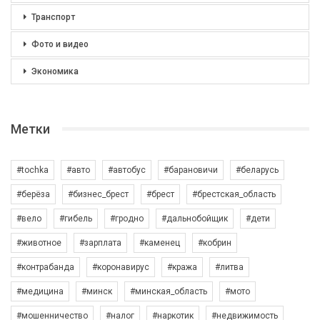
Транспорт
Фото и видео
Экономика
Метки
#tochka
#авто
#автобус
#барановичи
#беларусь
#берёза
#бизнес_брест
#брест
#брестская_область
#вело
#гибель
#гродно
#дальнобойщик
#дети
#животное
#зарплата
#каменец
#кобрин
#контрабанда
#коронавирус
#кража
#литва
#медицина
#минск
#минская_область
#мото
#мошенничество
#налог
#наркотик
#недвижимость