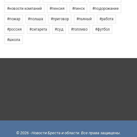
#новости компаний
#пенсия
#пинск
#подорожание
#пожар
#польша
#приговор
#пьяный
#работа
#россия
#сигарета
#суд
#топливо
#футбол
#школа
© 2026 - Новости Бреста и области. Все права защищены.