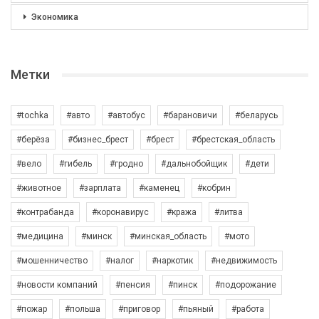
Экономика
Метки
#tochka
#авто
#автобус
#барановичи
#беларусь
#берёза
#бизнес_брест
#брест
#брестская_область
#вело
#гибель
#гродно
#дальнобойщик
#дети
#животное
#зарплата
#каменец
#кобрин
#контрабанда
#коронавирус
#кража
#литва
#медицина
#минск
#минская_область
#мото
#мошенничество
#налог
#наркотик
#недвижимость
#новости компаний
#пенсия
#пинск
#подорожание
#пожар
#польша
#приговор
#пьяный
#работа