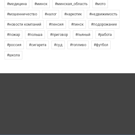
#медицина
#минск
#минская_область
#мото
#мошенничество
#налог
#наркотик
#недвижимость
#новости компаний
#пенсия
#пинск
#подорожание
#пожар
#польша
#приговор
#пьяный
#работа
#россия
#сигарета
#суд
#топливо
#футбол
#школа