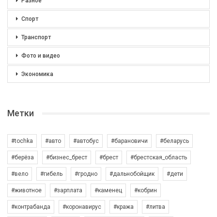
Разное
Спорт
Транспорт
Фото и видео
Экономика
Метки
#tochka
#авто
#автобус
#барановичи
#беларусь
#берёза
#бизнес_брест
#брест
#брестская_область
#вело
#гибель
#гродно
#дальнобойщик
#дети
#животное
#зарплата
#каменец
#кобрин
#контрабанда
#коронавирус
#кража
#литва