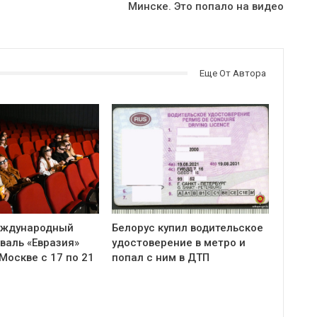
Минске. Это попало на видео
Еще От Автора
еждународный
Белорус купил водительское
валь «Евразия»
удостоверение в метро и
Москве с 17 по 21
попал с ним в ДТП