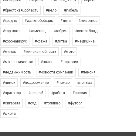
#беларусь
#берёза
#бизнес_брест
#брест
#брестская_область
#вело
#гибель
#гродно
#дальнобойщик
#дети
#животное
#зарплата
#каменец
#кобрин
#контрабанда
#коронавирус
#кража
#литва
#медицина
#минск
#минская_область
#мото
#мошенничество
#налог
#наркотик
#недвижимость
#новости компаний
#пенсия
#пинск
#подорожание
#пожар
#польша
#приговор
#пьяный
#работа
#россия
#сигарета
#суд
#топливо
#футбол
#школа