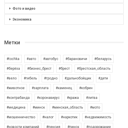
Фото и видео
Экономика
Метки
#tochka
#авто
#автобус
#барановичи
#беларусь
#берёза
#бизнес_брест
#брест
#брестская_область
#вело
#гибель
#гродно
#дальнобойщик
#дети
#животное
#зарплата
#каменец
#кобрин
#контрабанда
#коронавирус
#кража
#литва
#медицина
#минск
#минская_область
#мото
#мошенничество
#налог
#наркотик
#недвижимость
#новости компаний
#пенсия
#пинск
#подорожание