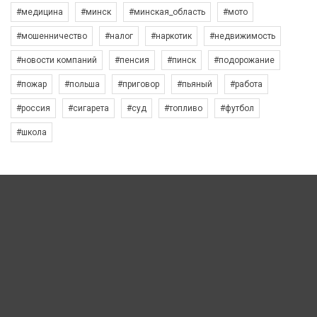
#медицина
#минск
#минская_область
#мото
#мошенничество
#налог
#наркотик
#недвижимость
#новости компаний
#пенсия
#пинск
#подорожание
#пожар
#польша
#приговор
#пьяный
#работа
#россия
#сигарета
#суд
#топливо
#футбол
#школа