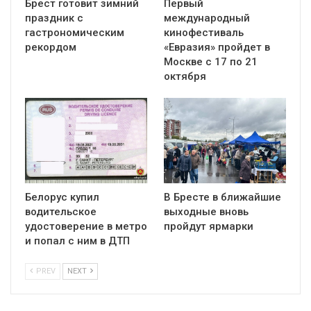
Брест готовит зимний
Первый
праздник с
международный
гастрономическим
кинофестиваль
рекордом
«Евразия» пройдет в
Москве с 17 по 21
октября
Белорус купил
В Бресте в ближайшие
водительское
выходные вновь
удостоверение в метро
пройдут ярмарки
и попал с ним в ДТП
PREV
NEXT