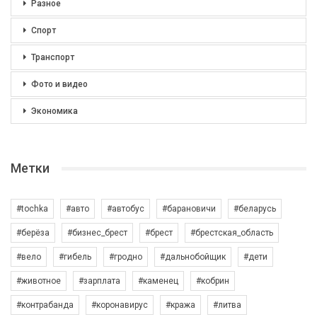
Разное
Спорт
Транспорт
Фото и видео
Экономика
Метки
#tochka
#авто
#автобус
#барановичи
#беларусь
#берёза
#бизнес_брест
#брест
#брестская_область
#вело
#гибель
#гродно
#дальнобойщик
#дети
#животное
#зарплата
#каменец
#кобрин
#контрабанда
#коронавирус
#кража
#литва