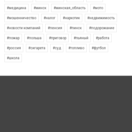
#медицина
#минск
#минская_область
#мото
#мошенничество
#налог
#наркотик
#недвижимость
#новости компаний
#пенсия
#пинск
#подорожание
#пожар
#польша
#приговор
#пьяный
#работа
#россия
#сигарета
#суд
#топливо
#футбол
#школа