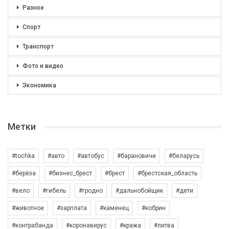
Разное
Спорт
Транспорт
Фото и видео
Экономика
Метки
#tochka
#авто
#автобус
#барановичи
#беларусь
#берёза
#бизнес_брест
#брест
#брестская_область
#вело
#гибель
#гродно
#дальнобойщик
#дети
#животное
#зарплата
#каменец
#кобрин
#контрабанда
#коронавирус
#кража
#литва