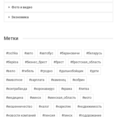
Фото и видео
Экономика
Метки
#tochka
#авто
#автобус
#барановичи
#беларусь
#берёза
#бизнес_брест
#брест
#брестская_область
#вело
#гибель
#гродно
#дальнобойщик
#дети
#животное
#зарплата
#каменец
#кобрин
#контрабанда
#коронавирус
#кража
#литва
#медицина
#минск
#минская_область
#мото
#мошенничество
#налог
#наркотик
#недвижимость
#новости компаний
#пенсия
#пинск
#подорожание