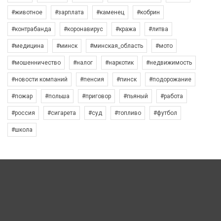
#животное
#зарплата
#каменец
#кобрин
#контрабанда
#коронавирус
#кража
#литва
#медицина
#минск
#минская_область
#мото
#мошенничество
#налог
#наркотик
#недвижимость
#новости компаний
#пенсия
#пинск
#подорожание
#пожар
#польша
#приговор
#пьяный
#работа
#россия
#сигарета
#суд
#топливо
#футбол
#школа