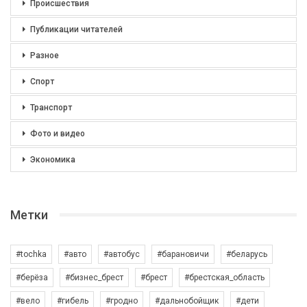
Происшествия
Публикации читателей
Разное
Спорт
Транспорт
Фото и видео
Экономика
Метки
#tochka
#авто
#автобус
#барановичи
#беларусь
#берёза
#бизнес_брест
#брест
#брестская_область
#вело
#гибель
#гродно
#дальнобойщик
#дети