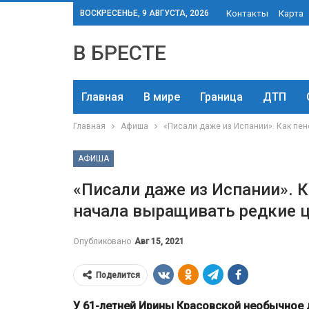
ВОСКРЕСЕНЬЕ, 9 АВГУСТА, 2026
Контакты
Карта
В БРЕСТЕ
Главная
В мире
Граница
ДТП
Главная
Афиша
«Писали даже из Испании». Как пе
АФИША
«Писали даже из Испании». 
начала выращивать редкие ц
Опубликовано
Авг 15, 2021
Поделится
У 61-летней Ирины Красовской необычное 