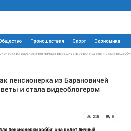
Общество
Происшествия
Спорт
Экономика
нсионерка из Барановичей начала выращивать редкие цветы и стала видеоб
Как пенсионерка из Барановичей
веты и стала видеоблогером
215
0
для пенсионерки хобби: она ведет личный