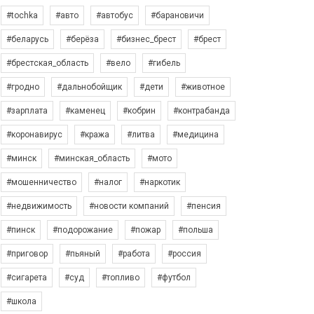
#tochka
#авто
#автобус
#барановичи
#беларусь
#берёза
#бизнес_брест
#брест
#брестская_область
#вело
#гибель
#гродно
#дальнобойщик
#дети
#животное
#зарплата
#каменец
#кобрин
#контрабанда
#коронавирус
#кража
#литва
#медицина
#минск
#минская_область
#мото
#мошенничество
#налог
#наркотик
#недвижимость
#новости компаний
#пенсия
#пинск
#подорожание
#пожар
#польша
#приговор
#пьяный
#работа
#россия
#сигарета
#суд
#топливо
#футбол
#школа