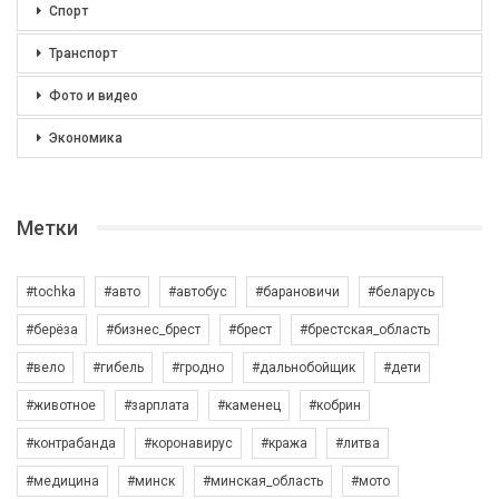
Спорт
Транспорт
Фото и видео
Экономика
Метки
#tochka
#авто
#автобус
#барановичи
#беларусь
#берёза
#бизнес_брест
#брест
#брестская_область
#вело
#гибель
#гродно
#дальнобойщик
#дети
#животное
#зарплата
#каменец
#кобрин
#контрабанда
#коронавирус
#кража
#литва
#медицина
#минск
#минская_область
#мото