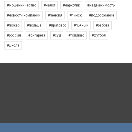
#мошенничество
#налог
#наркотик
#недвижимость
#новости компаний
#пенсия
#пинск
#подорожание
#пожар
#польша
#приговор
#пьяный
#работа
#россия
#сигарета
#суд
#топливо
#футбол
#школа