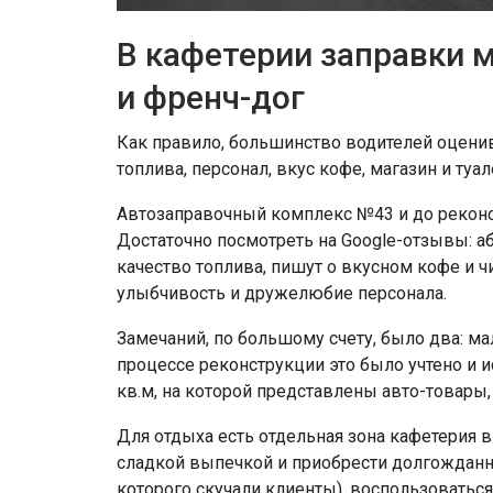
В кафетерии заправки 
и френч-дог
Как правило, большинство водителей оцени
топлива, персонал, вкус кофе, магазин и туал
Автозаправочный комплекс №43 и до реконс
Достаточно посмотреть на Google-отзывы: 
качество топлива, пишут о вкусном кофе и ч
улыбчивость и дружелюбие персонала.
Замечаний, по большому счету, было два: ма
процессе реконструкции это было учтено и 
кв.м, на которой представлены авто-товары, 
Для отдыха есть отдельная зона кафетерия 
сладкой выпечкой и приобрести долгожданны
которого скучали клиенты), воспользоваться