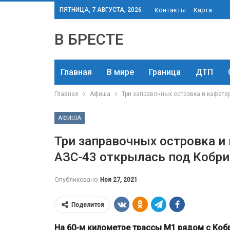
ПЯТНИЦА, 7 АВГУСТА, 2026
Контакты
Карта
В БРЕСТЕ
Главная
В мире
Граница
ДТП
Главная
Афиша
Три заправочных островка и кафете
АФИША
Три заправочных островка и 
АЗС-43 открылась под Кобр
Опубликовано
Ноя 27, 2021
Поделится
На 60-м километре трассы М1 рядом с Коб