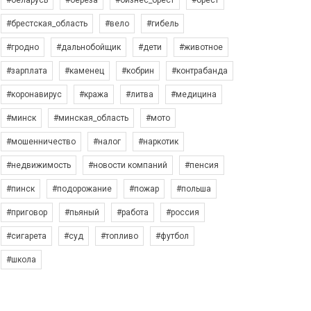
#беларусь
#берёза
#бизнес_брест
#брест
#брестская_область
#вело
#гибель
#гродно
#дальнобойщик
#дети
#животное
#зарплата
#каменец
#кобрин
#контрабанда
#коронавирус
#кража
#литва
#медицина
#минск
#минская_область
#мото
#мошенничество
#налог
#наркотик
#недвижимость
#новости компаний
#пенсия
#пинск
#подорожание
#пожар
#польша
#приговор
#пьяный
#работа
#россия
#сигарета
#суд
#топливо
#футбол
#школа