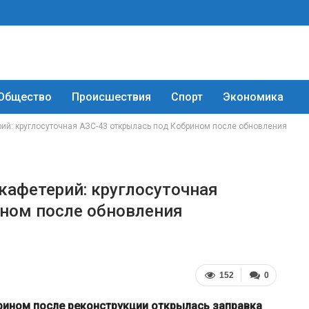
Общество
Происшествия
Спорт
Экономика
рий: круглосуточная АЗС-43 открылась под Кобрином после обновления
кафетерий: круглосуточная
ином после обновления
152
0
рином после реконструкции открылась заправка