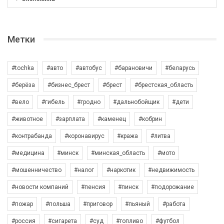
Метки
#tochka
#авто
#автобус
#барановичи
#беларусь
#берёза
#бизнес_брест
#брест
#брестская_область
#вело
#гибель
#гродно
#дальнобойщик
#дети
#животное
#зарплата
#каменец
#кобрин
#контрабанда
#коронавирус
#кража
#литва
#медицина
#минск
#минская_область
#мото
#мошенничество
#налог
#наркотик
#недвижимость
#новости компаний
#пенсия
#пинск
#подорожание
#пожар
#польша
#приговор
#пьяный
#работа
#россия
#сигарета
#суд
#топливо
#футбол