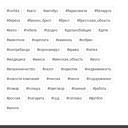
#tochka
#авто
#автобус
#барановичи
#беларусь
#берёза
#бизнес_брест
#брест
#брестская_область
#вело
#гибель
#гродно
#дальнобойщик
#дети
#животное
#зарплата
#каменец
#кобрин
#контрабанда
#коронавирус
#кража
#литва
#медицина
#минск
#минская_область
#мото
#мошенничество
#налог
#наркотик
#недвижимость
#новости компаний
#пенсия
#пинск
#подорожание
#пожар
#польша
#приговор
#пьяный
#работа
#россия
#сигарета
#суд
#топливо
#футбол
#школа