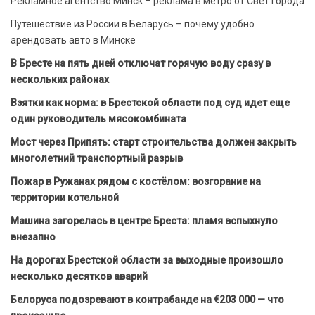
Рекламное агентство Минск – реклама в метро от Свет Города
Путешествие из России в Беларусь – почему удобно
арендовать авто в Минске
В Бресте на пять дней отключат горячую воду сразу в
нескольких районах
Взятки как норма: в Брестской области под суд идет еще
один руководитель мясокомбината
Мост через Припять: старт строительства должен закрыть
многолетний транспортный разрыв
Пожар в Ружанах рядом с костёлом: возгорание на
территории котельной
Машина загорелась в центре Бреста: пламя вспыхнуло
внезапно
На дорогах Брестской области за выходные произошло
несколько десятков аварий
Белоруса подозревают в контрабанде на €203 000 — что