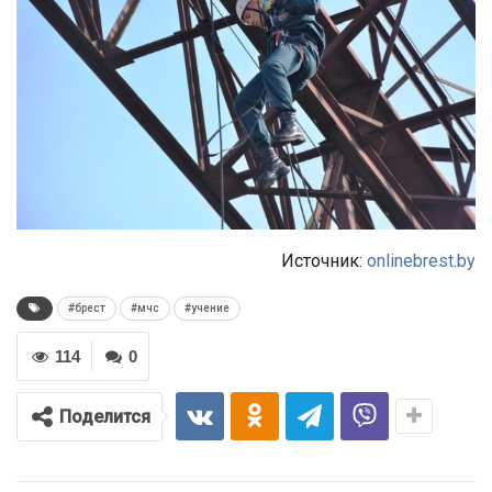
Источник:
onlinebrest.by
#брест
#мчс
#учение
114
0
Поделится