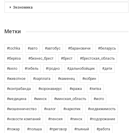
Экономика
Метки
#tochka
#авто
#автобус
#барановичи
#беларусь
#берёза
#бизнес_брест
#брест
#брестская_область
#вело
#гибель
#гродно
#дальнобойщик
#дети
#животное
#зарплата
#каменец
#кобрин
#контрабанда
#коронавирус
#кража
#литва
#медицина
#минск
#минская_область
#мото
#мошенничество
#налог
#наркотик
#недвижимость
#новости компаний
#пенсия
#пинск
#подорожание
#пожар
#польша
#приговор
#пьяный
#работа